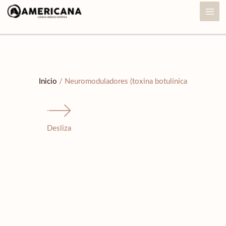
Ir
al
contenido
Inicio
/ Neuromoduladores (toxina botulínica
Desliza