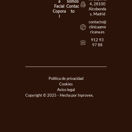
g
a
somos
4, 28100
r
Facial
Contac
Alcobenda
a
Copora
to
s, Madrid
m
l
contacto@
clinicaame
ricana.es
912 93
97 88
Política de privacidad
Cookies
Aviso legal
Copyright © 2025 - Hecha por Inprovex.