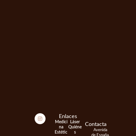
I
Enlaces
n
Medici
Láser
s
Contacta
t
na
Quiéne
Avenida
a
Estétic
s
de España,