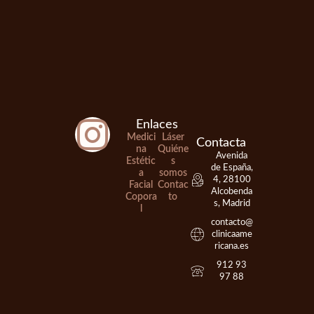
I
Enlaces
Medici
Láser
n
Contacta
na
Quiéne
Avenida
Estétic
s
de España,
a
somos
s
4, 28100
Facial
Contac
Alcobenda
Copora
to
s, Madrid
l
t
contacto@
clinicaame
a
ricana.es
912 93
97 88
g